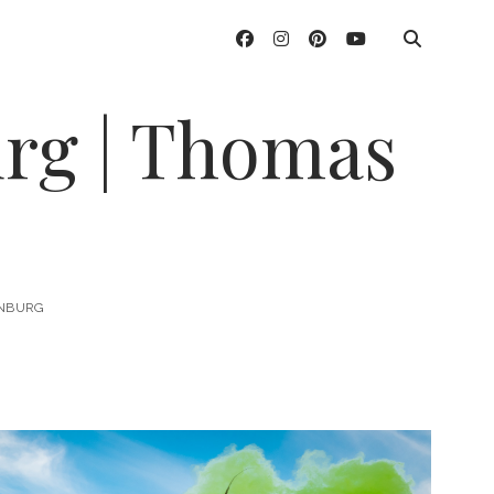
facebook
instagram
pinterest
youtube
urg | Thomas
ENBURG