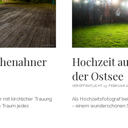
chenahner
Hochzeit a
der Ostsee
VERÖFFENTLICHT 13. FEBRUAR 
it kirchlicher Trauung
Als Hochzeitsfotograf be
n Traum jedes
– einem wunderschönen 