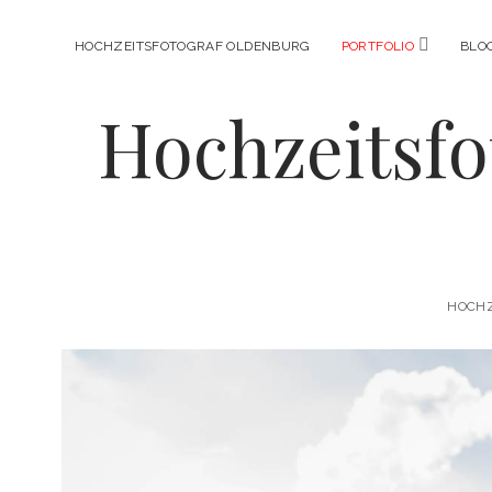
Menü
HOCHZEITSFOTOGRAF OLDENBURG
PORTFOLIO
BLO
öffnen
Hochzeitsfo
HOCHZ