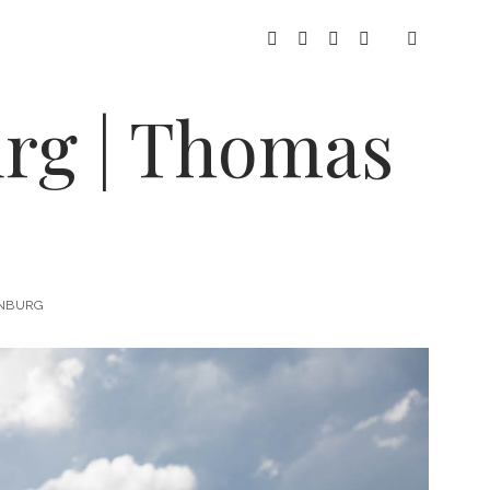
facebook
instagram
pinterest
youtube
urg | Thomas
ENBURG