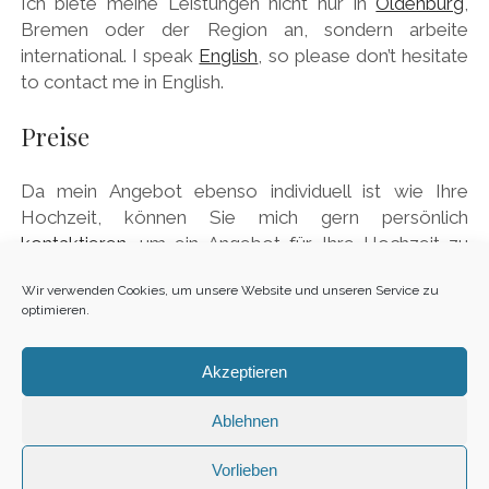
Ich biete meine Leistungen nicht nur in
Oldenburg
,
Bremen oder der Region an, sondern arbeite
international. I speak
English
, so please don’t hesitate
to contact me in English.
Preise
Da mein Angebot ebenso individuell ist wie Ihre
Hochzeit, können Sie mich gern persönlich
kontaktieren
, um ein Angebot für Ihre Hochzeit zu
erhalten. Ich reserviere verfügbare Termine
Wir verwenden Cookies, um unsere Website und unseren Service zu
ausschließlich mit festem Buchungsvertrag.
optimieren.
Akzeptieren
Ablehnen
1
Vorlieben
Sitemap
·
Impressum
·
Datenschutz
·
Fotograf