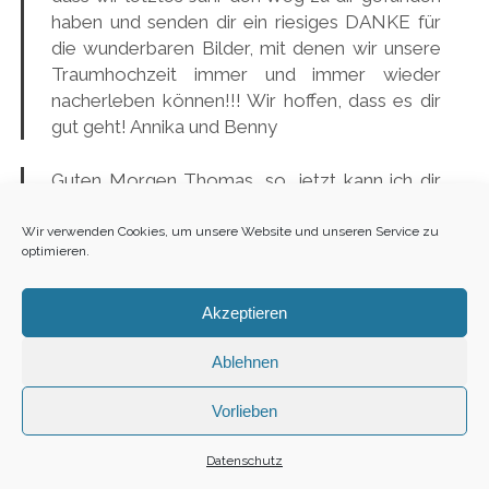
haben und senden dir ein riesiges DANKE für
die wunderbaren Bilder, mit denen wir unsere
Traumhochzeit immer und immer wieder
nacherleben können!!! Wir hoffen, dass es dir
gut geht! Annika und Benny
Guten Morgen Thomas, so, jetzt kann ich dir
auch in Ruhe antworten. Als erstes möchten
Benny und ich dir wirklich von Herzen für deine
Wir verwenden Cookies, um unsere Website und unseren Service zu
optimieren.
absolut zauberhaften Fotos danken. Die Idee
mit den Slideshows ist wirklich toll- wir
konnten nochmal so richtig in die Hochzeit
Akzeptieren
eintauchen! Die Fotos an sich sind zudem
Ablehnen
wirklich wunderbar. Dir ist es einmalig
gelungen, die Atmosphäre und die Farben der
1
Vorlieben
Hochzeit einzufangen :) Wir danken dir dafür
wirklich von Herzen!! […] Einige Tage werden
Datenschutz
wir jetzt sicherlich erstmal glückselig immer