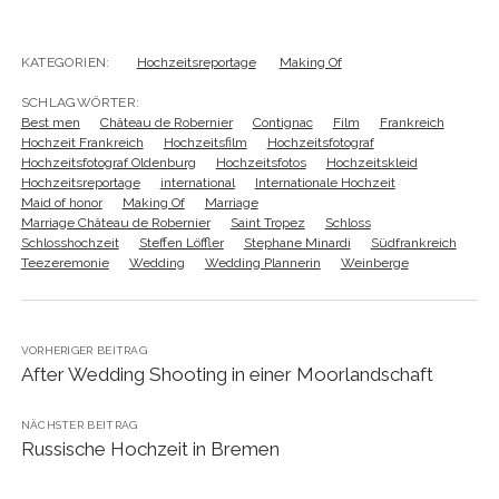
KATEGORIEN:
Hochzeitsreportage
Making Of
SCHLAGWÖRTER:
Best men
Château de Robernier
Contignac
Film
Frankreich
Hochzeit Frankreich
Hochzeitsfilm
Hochzeitsfotograf
Hochzeitsfotograf Oldenburg
Hochzeitsfotos
Hochzeitskleid
Hochzeitsreportage
international
Internationale Hochzeit
Maid of honor
Making Of
Marriage
Marriage Château de Robernier
Saint Tropez
Schloss
Schlosshochzeit
Steffen Löffler
Stephane Minardi
Südfrankreich
Teezeremonie
Wedding
Wedding Plannerin
Weinberge
VORHERIGER BEITRAG
After Wedding Shooting in einer Moorlandschaft
NÄCHSTER BEITRAG
Russische Hochzeit in Bremen