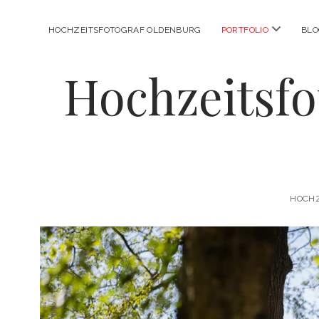
Menü
HOCHZEITSFOTOGRAF OLDENBURG
PORTFOLIO
BL
öffnen
Hochzeitsfo
HOCHZ