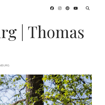
facebook
instagram
pinterest
youtube
urg | Thomas
ENBURG