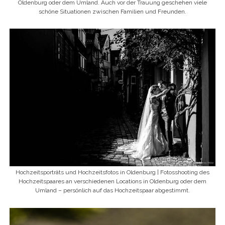
Oldenburg oder dem Umland. Auch vor der Trauung geschehen viele
schöne Situationen zwischen Familien und Freunden.
Hochzeitsporträts und Hochzeitsfotos in Oldenburg | Fotosshooting des
Hochzeitspaares an verschiedenen Locations in Oldenburg oder dem
Umland – persönlich auf das Hochzeitspaar abgestimmt.