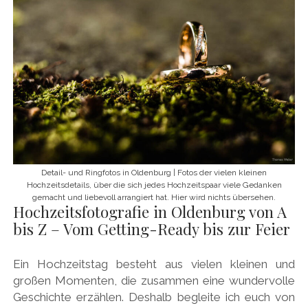
Detail- und Ringfotos in Oldenburg | Fotos der vielen kleinen
Hochzeitsdetails, über die sich jedes Hochzeitspaar viele Gedanken
gemacht und liebevoll arrangiert hat. Hier wird nichts übersehen.
Hochzeitsfotografie in Oldenburg von A
bis Z – Vom Getting-Ready bis zur Feier
Ein Hochzeitstag besteht aus vielen kleinen und
großen Momenten, die zusammen eine wundervolle
Geschichte erzählen. Deshalb begleite ich euch von