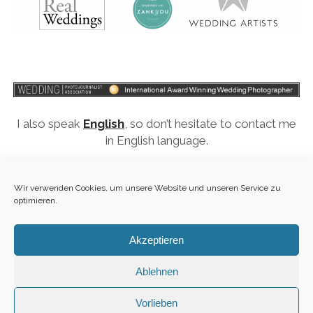
I also speak
English
, so don’t hesitate to contact me
in English language.
Ihr Thomas Weber, der Hochzeitsfotograf in
Wir verwenden Cookies, um unsere Website und unseren Service zu
Oldenburg.
optimieren.
Akzeptieren
Ablehnen
1
Vorlieben
Sitemap
·
Impressum
·
Datenschutz
·
Fotograf