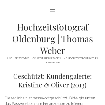
Menü
HOCHZEITSFOTOGRAF OLDENBURG
öffnen
Menü
Hochzeitsfotograf
PORTFOLIO
öffnen
ENGAGEMENT-SHOOTING / VERLOBUNGSFOTOS
BLOG
Oldenburg | Thomas
GETTING READY / HOCHZEITSVORBEREITUNGEN
Menü
INFORMATIONEN
öffnen
Weber
HOCHZEITSREPORTAGE
DER FOTOGRAF
KONTAKT
HOCHZEITSPORTRÄTS / HOCHZEITSFOTOS
HOCHZEITSFOTOS, HOCHZEITSREPORTAGEN UND HOCHZEITSPORTRÄTS IN
LEISTUNGEN
KUNDEN
OLDENBURG
HOCHZEITSFEIER
REFERENZEN
SHOP
Geschützt: Kundengalerie:
DETAILS & EHERINGE
Kristine & Oliver (2013)
HOCHZEITSALBUM / FOTOBUCH
facebook
instagram
pinterest
youtube
Dieser Inhalt ist passwortgeschützt. Bitte gib unten
das Passwort ein, um ihn anzeigen zu können.