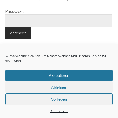
Passwort:
Wir verwenden Cookies, um unsere Website und unseren Service zu
optimieren.
Akzeptieren
Sitemap
·
Impressum
·
Datenschutz
·
Fotograf
Oldenburg
Ablehnen
1
Vorlieben
Datenschutz