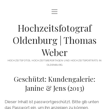
Menü
HOCHZEITSFOTOGRAF OLDENBURG
öffnen
Menü
Hochzeitsfotograf
PORTFOLIO
öffnen
ENGAGEMENT-SHOOTING / VERLOBUNGSFOTOS
BLOG
Oldenburg | Thomas
GETTING READY / HOCHZEITSVORBEREITUNGEN
Menü
INFORMATIONEN
öffnen
Weber
HOCHZEITSREPORTAGE
DER FOTOGRAF
KONTAKT
HOCHZEITSPORTRÄTS / HOCHZEITSFOTOS
HOCHZEITSFOTOS, HOCHZEITSREPORTAGEN UND HOCHZEITSPORTRÄTS IN
LEISTUNGEN
KUNDEN
OLDENBURG
HOCHZEITSFEIER
REFERENZEN
SHOP
Geschützt: Kundengalerie:
DETAILS & EHERINGE
Janine & Jens (2013)
HOCHZEITSALBUM / FOTOBUCH
facebook
instagram
pinterest
youtube
Dieser Inhalt ist passwortgeschützt. Bitte gib unten
das Passwort ein, um ihn anzeigen zu können.