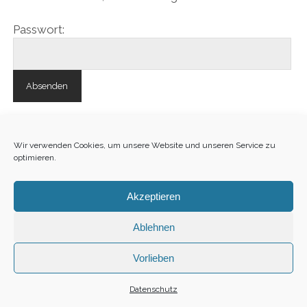
Passwort:
Wir verwenden Cookies, um unsere Website und unseren Service zu
optimieren.
Akzeptieren
Sitemap
·
Impressum
·
Datenschutz
·
Fotograf
Oldenburg
Ablehnen
1
Vorlieben
Datenschutz