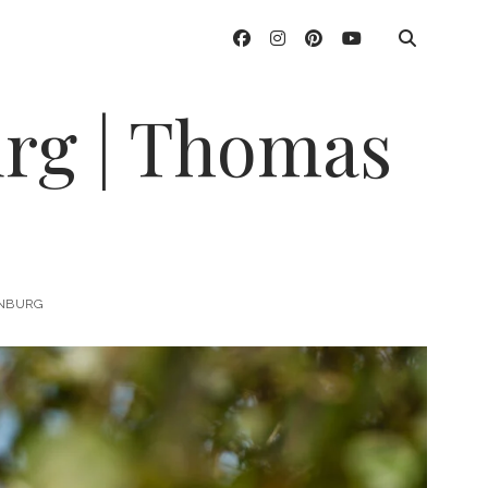
facebook
instagram
pinterest
youtube
urg | Thomas
ENBURG