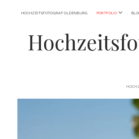
Menü
HOCHZEITSFOTOGRAF OLDENBURG
PORTFOLIO
BL
öffnen
Hochzeitsfo
HOCHZ